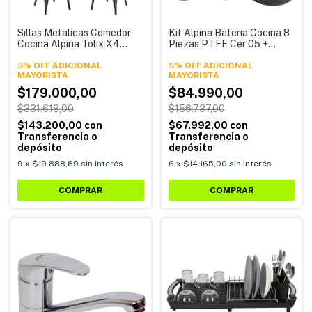
Sillas Metalicas Comedor
Kit Alpina Bateria Cocina 8
Cocina Alpina Tolix X4
Piezas PTFE Cer 05 +
Unidades
Utensilios 12 Piezas
5% OFF ADICIONAL
5% OFF ADICIONAL
$179.000,00
$84.990,00
$331.618,00
$156.737,00
$143.200,00
con
$67.992,00
con
Transferencia o
Transferencia o
depósito
depósito
9
x
$19.888,89
sin interés
6
x
$14.165,00
sin interés
COMPRAR