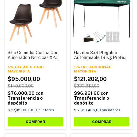
Silla Comedor Cocina Con
Gazebo 3x3 Plegable
Almohadon Nordicas X2
Autoarmable 18 Kg Protent
Unidades Tulip Eames A2
100 Alpina
Alpina
5% OFF ADICIONAL
5% OFF ADICIONAL
$95.000,00
$121.202,00
$149.000,00
$233.813,00
$76.000,00
con
$96.961,60
con
Transferencia o
Transferencia o
depósito
depósito
6
x
$15.833,33
sin interés
9
x
$13.466,89
sin interés
COMPRAR
COMPRAR