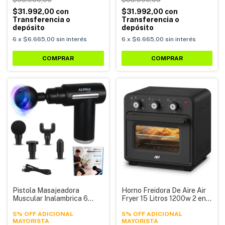
$31.992,00
con
$31.992,00
con
Transferencia o
Transferencia o
depósito
depósito
6
x
$6.665,00
sin interés
6
x
$6.665,00
sin interés
COMPRAR
Pistola Masajeadora
Horno Freidora De Aire Air
Muscular Inalambrica 6
Fryer 15 Litros 1200w 2 en 1
Velocidades 4 Cabezales
Alpina DN15G-ML
Alpina AMI-03
5% OFF ADICIONAL
5% OFF ADICIONAL