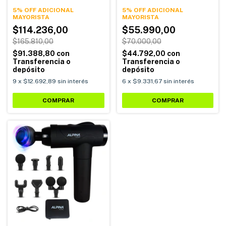
Velocidades 6 Cabezales
5% OFF ADICIONAL
Calor Alpina AMI-02
5% OFF ADICIONAL
$114.236,00
$55.990,00
$165.810,00
$70.000,00
$91.388,80
con
$44.792,00
con
Transferencia o
Transferencia o
depósito
depósito
9
x
$12.692,89
sin interés
6
x
$9.331,67
sin interés
COMPRAR