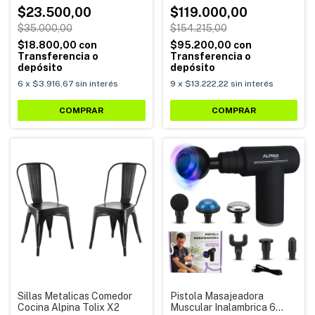
$23.500,00
$119.000,00
$35.000,00
$154.215,00
$18.800,00
con
$95.200,00
con
Transferencia o
Transferencia o
depósito
depósito
6
x
$3.916,67
sin interés
9
x
$13.222,22
sin interés
Sillas Metalicas Comedor
Pistola Masajeadora
Cocina Alpina Tolix X2
Muscular Inalambrica 6