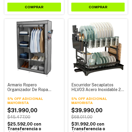
COMPRAR
Armario Ropero
Escurridor Secaplatos
Organizador De Ropa
HLV03 Acero Inoxidable 2
Perchero Tela Alpina
Niveles Alpina
HRP01
5% OFF ADICIONAL
5% OFF ADICIONAL
$31.990,00
$39.990,00
$45.477,00
$68.011,00
$25.592,00
con
$31.992,00
con
Transferencia o
Transferencia o