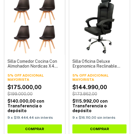
Silla Comedor Cocina Con
Silla Oficina Deluxe
Almohadon Nordicas X4
Ergonomica Reclinable
Unidades Tulip Eames A2
Escritorio S6 Alpina
Alpina
5% OFF ADICIONAL
5% OFF ADICIONAL
$175.000,00
$144.990,00
$199.000,00
$173.862,00
$140.000,00
con
$115.992,00
con
Transferencia o
Transferencia o
depósito
depósito
9
x
$19.444,44
sin interés
9
x
$16.110,00
sin interés
COMPRAR
COMPRAR