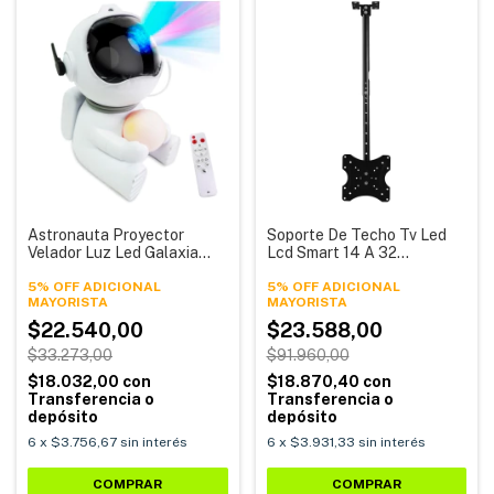
Astronauta Proyector
Soporte De Techo Tv Led
Velador Luz Led Galaxia
Lcd Smart 14 A 32
Estrellas Astro-02 Generico
Pulgadas Ht-806 Alpina
5% OFF ADICIONAL
5% OFF ADICIONAL
$22.540,00
$23.588,00
$33.273,00
$91.960,00
$18.032,00
con
$18.870,40
con
Transferencia o
Transferencia o
depósito
depósito
6
x
$3.756,67
sin interés
6
x
$3.931,33
sin interés