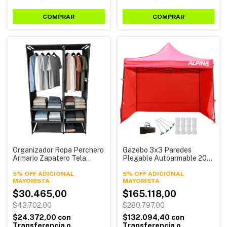
COMPRAR
Organizador Ropa Perchero
Gazebo 3x3 Paredes
Armario Zapatero Tela
Plegable Autoarmable 20
Alpina Hzp03
Kg Tri Tent Alpina
5% OFF ADICIONAL
5% OFF ADICIONAL
$30.465,00
$165.118,00
$43.702,00
$280.797,00
$24.372,00
con
$132.094,40
con
Transferencia o
Transferencia o