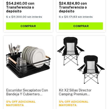
$54.240,00
con
$24.824,80
con
Transferencia o
Transferencia o
depósito
depósito
6
x
$11.300,00
sin interés
6
x
$5.171,83
sin interés
COMPRAR
COMPRAR
Escurridor Secaplatos Con
Kit X2 Sillas Director
Bandeja Y Cubiertero
Camping Premium
Alpina HLV04
Reforzada Porta Vaso 222
5% OFF ADICIONAL
Alpina
5% OFF ADICIONAL