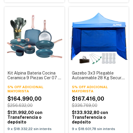
Kit Alpina Bateria Cocina
Gazebo 3x3 Plegable
Ceramica 9 Piezas Cer 07 +
Autoarmable 28 Kg Secure
Utensilios 12 Piezas
Beach Alpina
5% OFF ADICIONAL
5% OFF ADICIONAL
$164.990,00
$167.416,00
$256.632,00
$336.769,00
$131.992,00
con
$133.932,80
con
Transferencia o
Transferencia o
depósito
depósito
9
x
$18.332,22
sin interés
9
x
$18.601,78
sin interés