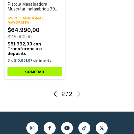
Pistola Masajeadora
Muscular Inalambrica 30
Velocidades 7 Cabezales
Alpina AMI-01
5% OFF ADICIONAL
$64.990,00
$115.000,00
$51.992,00
con
Transferencia o
depósito
6
x
$10.831,67
sin interés
2
/
2