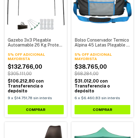
Gazebo 3x3 Plegable
Bolso Conservador Termico
Autoarmable 26 Kg Protent
Alpina 45 Latas Plegable 8
Beach Alpina
Horas Frio
5% OFF ADICIONAL
5% OFF ADICIONAL
$132.766,00
$38.765,00
$305.111,00
$68.284,00
$106.212,80
con
$31.012,00
con
Transferencia o
Transferencia o
depósito
depósito
9
x
$14.751,78
sin interés
6
x
$6.460,83
sin interés
COMPRAR