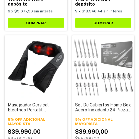
depósito
depósito
6
x
$5.077,50
sin interés
9
x
$18.346,44
sin interés
COMPRAR
Masajeador Cervical
Set De Cubiertos Home Box
Eléctrico Portatil
Acero Inoxidable 24 Piezas
Inalambrico Batería
Alpina
Recargable Alpina AMC-01
5% OFF ADICIONAL
5% OFF ADICIONAL
$39.990,00
$39.990,00
$95.000,00
$55.000,00