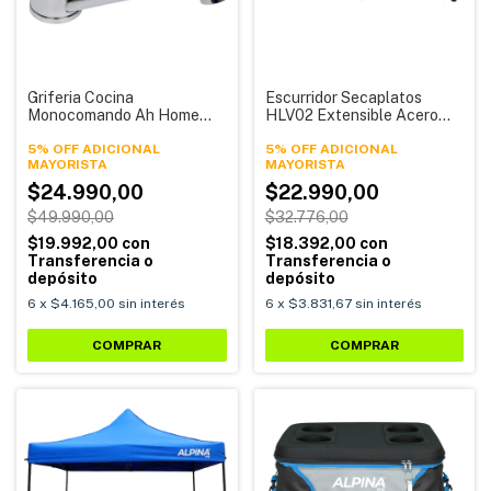
Griferia Cocina
Escurridor Secaplatos
Monocomando Ah Home
HLV02 Extensible Acero
Canilla Baño Mesada
Inoxidable Alpina
Ah007 Alpina
5% OFF ADICIONAL
5% OFF ADICIONAL
$24.990,00
$22.990,00
$49.990,00
$32.776,00
$19.992,00
con
$18.392,00
con
Transferencia o
Transferencia o
depósito
depósito
6
x
$4.165,00
sin interés
6
x
$3.831,67
sin interés
COMPRAR