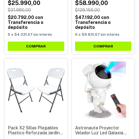
$25.990,00
$58.990,00
$31.990,00
$129.156,00
$20.792,00
con
$47.192,00
con
Transferencia o
Transferencia o
depósito
depósito
6
x
$4.331,67
sin interés
6
x
$9.831,67
sin interés
COMPRAR
Pack X2 Sillas Plegables
Astronauta Proyector
Plastico Reforzada Jardín
Velador Luz Led Galaxia
Exterior Alpina
Estrellas Astro-01 Generico