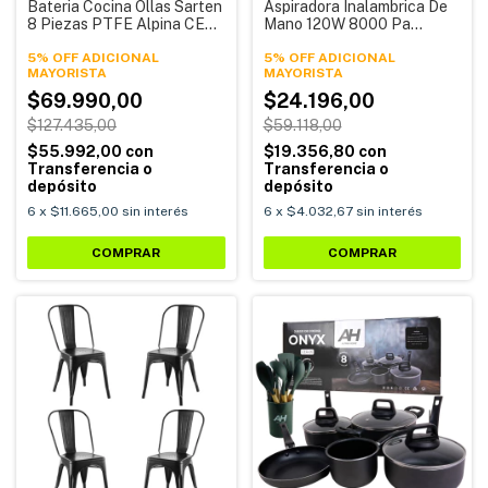
Bateria Cocina Ollas Sarten
Aspiradora Inalambrica De
8 Piezas PTFE Alpina CER-
Mano 120W 8000 Pa
05
Recargable Ma-5030
5% OFF ADICIONAL
Alpina
5% OFF ADICIONAL
$69.990,00
$24.196,00
$127.435,00
$59.118,00
$55.992,00
con
$19.356,80
con
Transferencia o
Transferencia o
depósito
depósito
6
x
$11.665,00
sin interés
6
x
$4.032,67
sin interés
COMPRAR