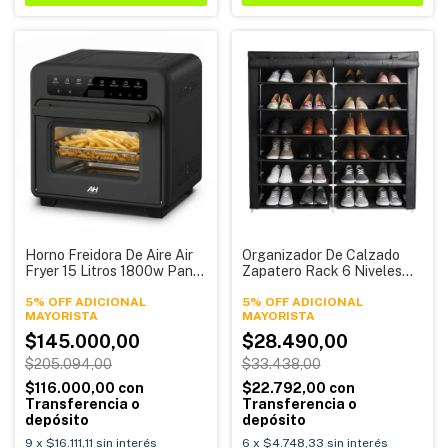
Horno Freidora De Aire Air
Organizador De Calzado
Fryer 15 Litros 1800w Panel
Zapatero Rack 6 Niveles
Tactil Digital 2 en 1 Alpina
Alpina HZR06
DN15G7-ML
5% OFF ADICIONAL
5% OFF ADICIONAL
$145.000,00
$28.490,00
$205.094,00
$33.438,00
$116.000,00
con
$22.792,00
con
Transferencia o
Transferencia o
depósito
depósito
9
x
$16.111,11
sin interés
6
x
$4.748,33
sin interés