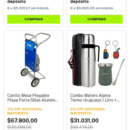
depósito
depósito
6
x
$5.331,67
sin interés
6
x
$6.665,00
sin interés
COMPRAR
Carrito Mesa Plegable
Combo Matero Alpina
Playa Porta Sillas Aluminio
Termo Uruguayo 1 Litro +
Alpina CarryTable Pro
Mate Acero 280 Ml +
5% OFF ADICIONAL
Bombilla
5% OFF ADICIONAL
$67.800,00
$31.031,00
$120.598,00
$56.476,00